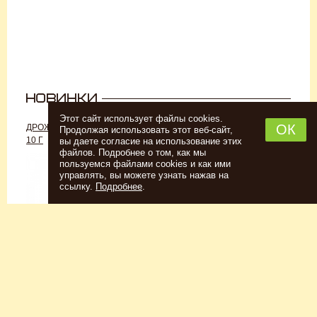
Этот сайт использует файлы cookies.
ОК
ДРОЖЖИ «ДЛЯ РОМА C-70»,
ДРОЖЖИ SAFALE W-68, 500 Г
Продолжая использовать этот веб-сайт,
10 Г
вы даете согласие на использование этих
файлов. Подробнее о том, как мы
пользуемся файлами cookies и как ими
управлять, вы можете узнать нажав на
ссылку.
Подробнее
.
Спиртовые дрожжи
Для пшеничного пива