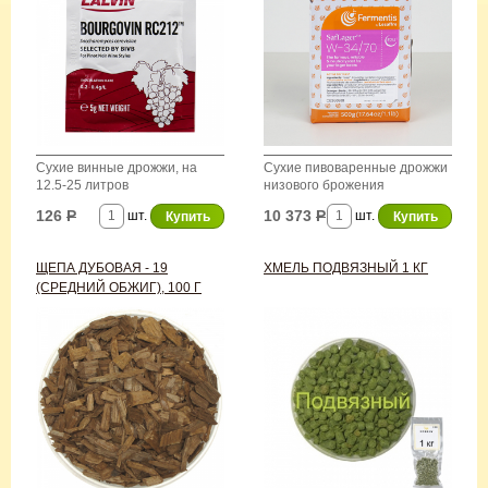
Сухие винные дрожжи, на
Сухие пивоваренные дрожжи
12.5-25 литров
низового брожения
126
Р
10 373
Р
шт.
шт.
ЩЕПА ДУБОВАЯ - 19
ХМЕЛЬ ПОДВЯЗНЫЙ 1 КГ
(СРЕДНИЙ ОБЖИГ), 100 Г