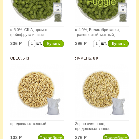
α-5.0%, США, аромат
α-4.0%, Великобритания,
грейпфрута и личи
травянистый, мятный,
землистый аромат
336
Р
396
Р
шт.
шт.
ОВЕС, 5 КГ
ЯЧМЕНЬ, 8 КГ
продовольственный
Зерно ячменное,
продовольственное
132
Р
276
Р
Подробнее
Подробнее