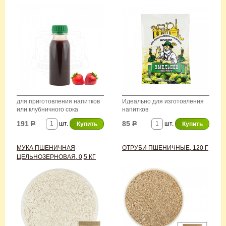
для приготовления напитков
Идеально для изготовления
или клубничного сока
напитков
191
Р
85
Р
шт.
шт.
МУКА ПШЕНИЧНАЯ
ОТРУБИ ПШЕНИЧНЫЕ, 120 Г
ЦЕЛЬНОЗЕРНОВАЯ, 0,5 КГ