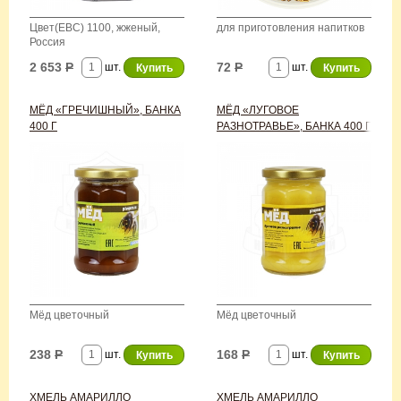
Цвет(EBC) 1100, жженый,
для приготовления напитков
Россия
2 653
Р
72
Р
шт.
шт.
МЁД «ГРЕЧИШНЫЙ», БАНКА
МЁД «ЛУГОВОЕ
400 Г
РАЗНОТРАВЬЕ», БАНКА 400 Г
Мёд цветочный
Мёд цветочный
238
Р
168
Р
шт.
шт.
ХМЕЛЬ АМАРИЛЛО
ХМЕЛЬ АМАРИЛЛО