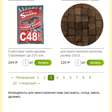
Спиртовые турбо-дрожжи.
для приготовления напитков,
Сбраживают до 21% алк.
размер 15х15
294
Р
120
Р
шт.
шт.
←
1
2
3
4
5
6
7
8
9
Предыдущая
→
10
Следующая
Ингредиенты для приготовления пива (экстракты, солод, хмель,
дрожжи)