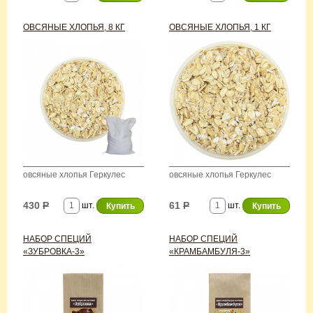
ОВСЯНЫЕ ХЛОПЬЯ, 8 КГ
ОВСЯНЫЕ ХЛОПЬЯ, 1 КГ
овсяные хлопья Геркулес
овсяные хлопья Геркулес
430
Р
61
Р
шт.
шт.
НАБОР СПЕЦИЙ
НАБОР СПЕЦИЙ
«ЗУБРОВКА-3»
«КРАМБАМБУЛЯ-3»