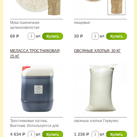
Мука пшеничная
пищевые
цельносмолотая
68
Р
30
Р
шт.
шт.
МЕЛАССА ТРОСТНИКОВАЯ
ОВСЯНЫЕ ХЛОПЬЯ, 30 КГ
25 КГ
Тростниковая патока,
овсяные хлопья Геркулес
Вьетнам. Используется для
производства рома
4 634
Р
1 238
Р
шт.
шт.