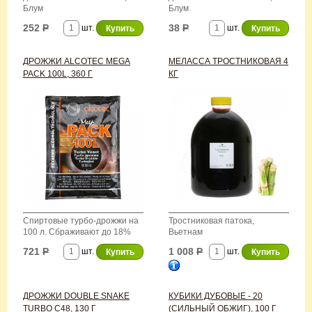
Блум
Блум
252
Р
38
Р
шт.
шт.
ДРОЖЖИ ALCOTEC MEGA
МЕЛАССА ТРОСТНИКОВАЯ 4
PACK 100L, 360 Г
КГ
Спиртовые турбо-дрожжи на
Тростниковая патока,
100 л. Сбраживают до 18%
Вьетнам
алк за 4-6 дней
721
Р
1 008
Р
шт.
шт.
ДРОЖЖИ DOUBLE SNAKE
КУБИКИ ДУБОВЫЕ - 20
TURBO С48, 130 Г
(СИЛЬНЫЙ ОБЖИГ), 100 Г