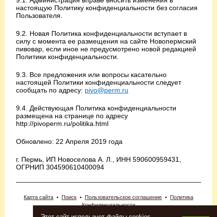
9.1. Администрация вправе вносить изменения в
настоящую Политику конфиденциальности без согласия
Пользователя.
9.2. Новая Политика конфиденциальности вступает в
силу с момента ее размещения на сайте Новопермский
пивовар, если иное не предусмотрено новой редакцией
Политики конфиденциальности.
9.3. Все предложения или вопросы касательно
настоящей Политики конфиденциальности следует
сообщать по адресу:
pivo@perm.ru
9.4. Действующая Политика конфиденциальности
размещена на странице по адресу
http://pivoperm.ru/politika.html
Обновлено: 22 Апреля 2019 года
г. Пермь, ИП Новоселова А. Л., ИНН 590600959431,
ОГРНИП 304590610400094
Карта сайта
Поиск
Пользовательское соглашение
Политика
Конфиденциальности
© 2026 «Новопермский пивовар».
Этот сайт использует файлы cookies.