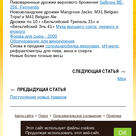
Пивоваренные дрожжи верхового брожения
Safbrew BE-
256, Fermentis
Новозеландские дрожжи Mangrove Jacks: M31 Belgian
Tripel и М41 Belgian Ale
Дрожжи по 10 г «Бельгийский Трипель 31» и
«Бельгийский Эль 41»
Мука высшего сорта, первого и
второго
Форма для сыра - 2000
Оборудование для винокурения
Снова в продаже
солододробилка жерновая
,
pH-метр
,
рефрактометры для пива, вина и спирта
Новые более точные весы
→
СЛЕДУЮЩАЯ СТАТЬЯ
Мёд
←
ПРЕДЫДУЩАЯ СТАТЬЯ
Поступление новых товаров
Карта сайта
Поиск
Пользовательское соглашение
Политика
Конфиденциальности
© 2026 «Новопермский пивовар».
Этот сайт использует файлы cookies.
ИП Новоселова Анна Леонидовна.
ОК
Продолжая использовать этот веб-сайт,
Тел: (342) 243-22-00, 2-409-203