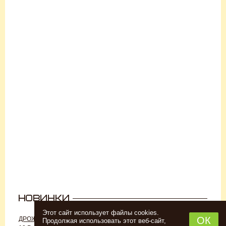
Этот сайт использует файлы cookies.
ОК
ДРОЖЖИ «ДЛЯ РОМА C-70»,
ДРОЖЖИ SAFALE W-68, 500 Г
Продолжая использовать этот веб-сайт,