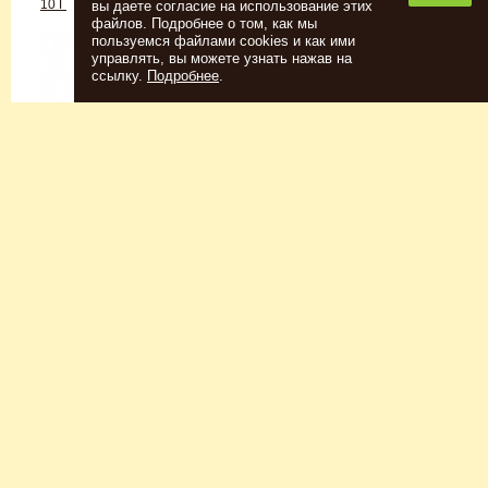
10 Г
вы даете согласие на использование этих
файлов. Подробнее о том, как мы
пользуемся файлами cookies и как ими
управлять, вы можете узнать нажав на
ссылку.
Подробнее
.
Спиртовые дрожжи
Для пшеничного пива
152
Р
7726
Р
Купить
Купить
КЕГОМОЙКА
НАБОР ТРАВ И СПЕЦИЙ
ШОТЛАНДСКИЙ ВИСКИ