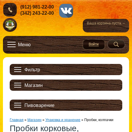
(912) 981-22-00
(342) 243-22-00
Ваша корзина пуста. –
Меню
Фильтр
Магазин
Пивоварение
Главная
»
Магазин
»
Упаковка и хранение
»
Пробки, колпачки
Пробки корковые,