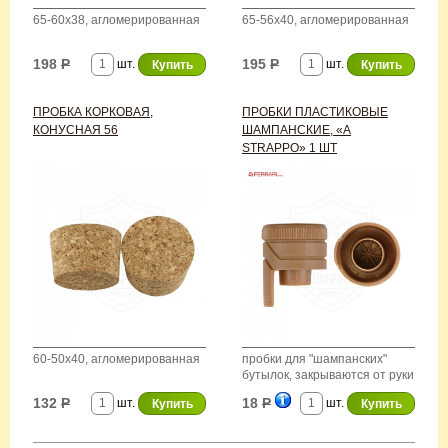
65-60х38, агломерированная
65-56х40, агломерированная
198
Р
195
Р
шт.
шт.
ПРОБКА КОРКОВАЯ,
ПРОБКИ ПЛАСТИКОВЫЕ
КОНУСНАЯ 56
ШАМПАНСКИЕ, «A
STRAPPO» 1 ШТ
60-50х40, агломерированная
пробки для "шампанских"
бутылок, закрываются от руки
132
Р
18
Р
шт.
шт.