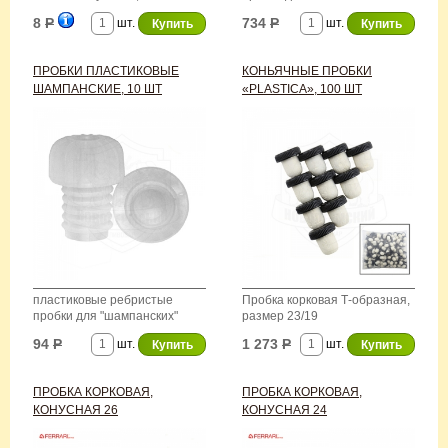
бутылок
8
Р
734
Р
шт.
шт.
ПРОБКИ ПЛАСТИКОВЫЕ
КОНЬЯЧНЫЕ ПРОБКИ
ШАМПАНСКИЕ, 10 ШТ
«PLASTICA», 100 ШТ
пластиковые ребристые
Пробка корковая Т-образная,
пробки для "шампанских"
размер 23/19
бутылок
94
Р
1 273
Р
шт.
шт.
ПРОБКА КОРКОВАЯ,
ПРОБКА КОРКОВАЯ,
КОНУСНАЯ 26
КОНУСНАЯ 24