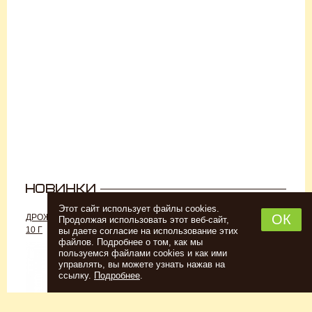
Этот сайт использует файлы cookies.
ОК
ДРОЖЖИ «ДЛЯ РОМА C-70»,
ДРОЖЖИ SAFALE W-68, 500 Г
Продолжая использовать этот веб-сайт,
10 Г
вы даете согласие на использование этих
файлов. Подробнее о том, как мы
пользуемся файлами cookies и как ими
управлять, вы можете узнать нажав на
ссылку.
Подробнее
.