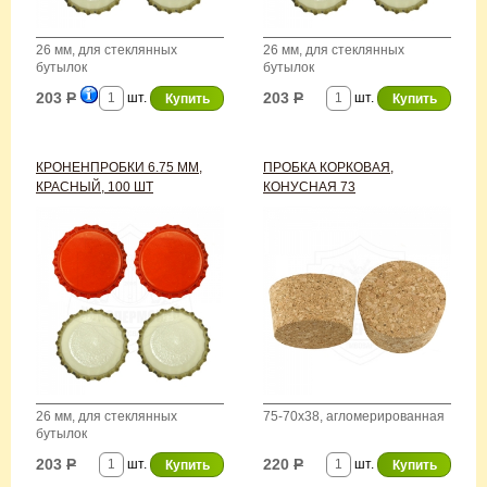
26 мм, для стеклянных
26 мм, для стеклянных
бутылок
бутылок
203
Р
203
Р
шт.
шт.
КРОНЕНПРОБКИ 6.75 ММ,
ПРОБКА КОРКОВАЯ,
КРАСНЫЙ, 100 ШТ
КОНУСНАЯ 73
26 мм, для стеклянных
75-70х38, агломерированная
бутылок
203
Р
220
Р
шт.
шт.