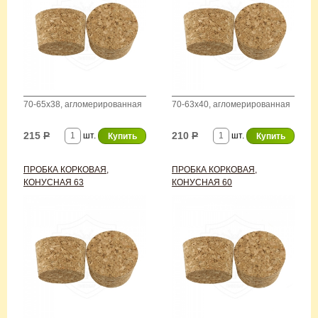
70-65х38, агломерированная
70-63х40, агломерированная
215
Р
210
Р
шт.
шт.
ПРОБКА КОРКОВАЯ,
ПРОБКА КОРКОВАЯ,
КОНУСНАЯ 63
КОНУСНАЯ 60