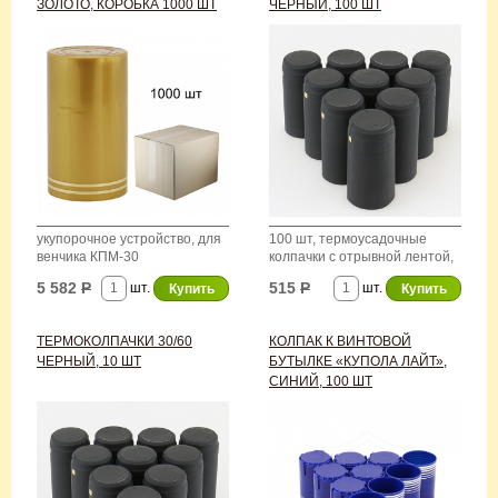
ЗОЛОТО, КОРОБКА 1000 ШТ
ЧЕРНЫЙ, 100 ШТ
укупорочное устройство, для
100 шт, термоусадочные
венчика КПМ-30
колпачки с отрывной лентой,
для оформления винных
5 582
Р
515
Р
шт.
шт.
бутылок
ТЕРМОКОЛПАЧКИ 30/60
КОЛПАК К ВИНТОВОЙ
ЧЕРНЫЙ, 10 ШТ
БУТЫЛКЕ «КУПОЛА ЛАЙТ»,
СИНИЙ, 100 ШТ