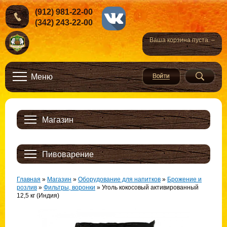
(912) 981-22-00
(342) 243-22-00
Ваша корзина пуста. –
Меню
Магазин
Пивоварение
Главная
»
Магазин
»
Оборудование для напитков
»
Брожение и
розлив
»
Фильтры, воронки
»
Уголь кокосовый активированный
12,5 кг (Индия)