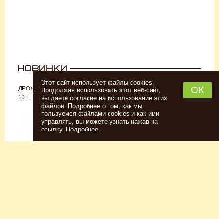
Этот сайт использует файлы cookies.
ОК
ДРОЖЖИ «ДЛЯ РОМА C-70»,
ДРОЖЖИ SAFALE W-68, 500 Г
Продолжая использовать этот веб-сайт,
10 Г
вы даете согласие на использование этих
файлов. Подробнее о том, как мы
пользуемся файлами cookies и как ими
управлять, вы можете узнать нажав на
ссылку.
Подробнее
.
Спиртовые дрожжи
Для пшеничного пива