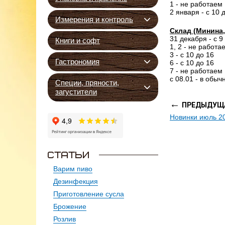
1 - не работаем
2 января - с 10 
Измерения и контроль
Склад (Минина,
31 декабря - с 9
Книги и софт
1, 2 - не работа
3 - с 10 до 16
Гастрономия
6 - с 10 до 16
7 - не работаем
с 08.01 - в обы
Специи, пряности,
загустители
←
ПРЕДЫДУЩА
Новинки июль 2
Варим пиво
Дезинфекция
Приготовление сусла
Брожение
Розлив