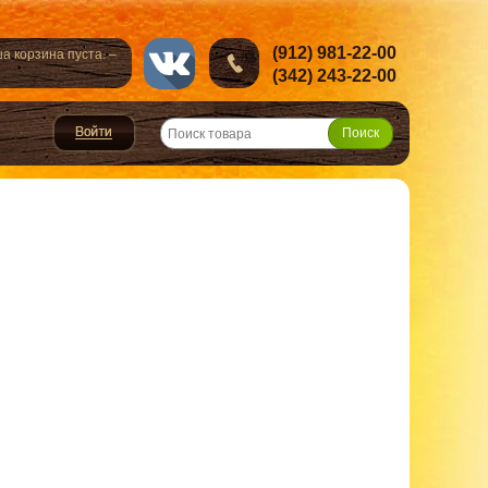
(912) 981-22-00
а корзина пуста. –
(342) 243-22-00