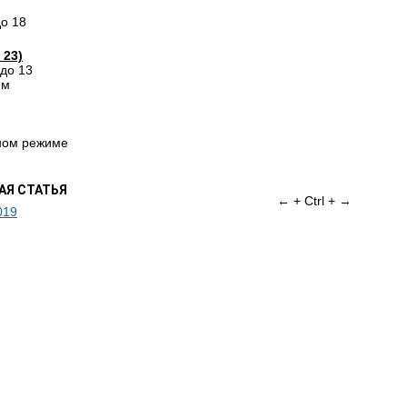
до 18
 23)
 до 13
ем
чном режиме
Я СТАТЬЯ
← + Ctrl + →
019