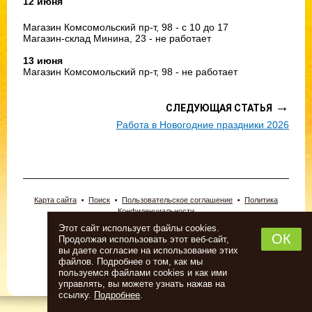
12 июня
Магазин Комсомольский пр-т, 98 - с 10 до 17
Магазин-склад Минина, 23 - не работает
13 июня
Магазин Комсомольский пр-т, 98 - не работает
→
СЛЕДУЮЩАЯ СТАТЬЯ
Работа в Новогодние праздники 2026
Карта сайта
Поиск
Пользовательское соглашение
Политика
Конфиденциальности
© 2026 «Новопермский пивовар».
Этот сайт использует файлы cookies.
ИП Новоселова Анна Леонидовна.
ОК
Продолжая использовать этот веб-сайт,
Тел: (342) 243-22-00, 2-409-203
вы даете согласие на использование этих
Адрес: г. Пермь, Комсомольский проспект, 98
файлов. Подробнее о том, как мы
Интернет-магазин создан в
студии Павла Сайка
пользуемся файлами cookies и как ими
Информация о сайте
управлять, вы можете узнать нажав на
ссылку.
Подробнее
.