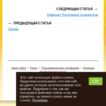
→
СЛЕДУЮЩАЯ СТАТЬЯ
Новинки! Погружные охладители
←
ПРЕДЫДУЩАЯ СТАТЬЯ
Скидки
Карта сайта
Поиск
Пользовательское соглашение
Политика
Конфиденциальности
© 2026 «Новопермский пивовар».
Этот сайт использует файлы cookies.
ИП Новоселова Анна Леонидовна.
ОК
Продолжая использовать этот веб-сайт,
Тел: (342) 243-22-00, 2-409-203
вы даете согласие на использование этих
Адрес: г. Пермь, Комсомольский проспект, 98
файлов. Подробнее о том, как мы
Интернет-магазин создан в
студии Павла Сайка
пользуемся файлами cookies и как ими
Информация о сайте
управлять, вы можете узнать нажав на
ссылку.
Подробнее
.