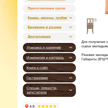
Приготовление сусла
Краны, насосы, трубки
Брожение и розлив
Дистилляция
Для получения с
сырье закладыва
Упаковка и хранение
Разовая закладка
Измерения и контроль
Габариты (В*Ш*Г
Книги и софт
Гастрономия
Специи, пряности,
загустители