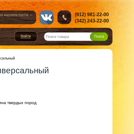
(912) 981-22-00
а корзина пуста. –
(342) 243-22-00
рсальный
иверсальный
сина твердых пород