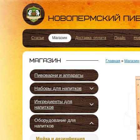
Статьи
Магазин
Доставка, оплата
Прайс
Но
Главная
»
Магазин
Пивоварни и аппараты
Наборы для напитков
Ингредиенты для
напитков
Оборудование для
напитков
Мойка и дезинфекция