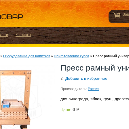
Ваш
вости
Контакты
»
Оборудование для напитков
»
Приготовление сусла
»
Пресс рамный униве
Пресс рамный ун
☆
Добавить в избранное
Производитель:
Россия
для винограда, яблок, груш, древе
0
Р
Цена: