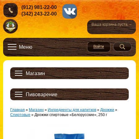
(912) 981-22-00
(342) 243-22-00
Ваша корзина пуста. –
Меню
Магазин
Пивоварение
Главная
»
Магазин
»
Ингредиенты для напитков
»
Дрожжи
»
Спиртовые
»
Дрожжи спиртовые «Белорусские», 250 г