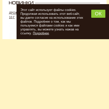
Этот сайт использует файлы cookies.
ОК
ДРОЖЖИ «ДЛЯ РОМА C-70»,
ДРОЖЖИ SAFALE W-68, 500 Г
Продолжая использовать этот веб-сайт,
10 Г
вы даете согласие на использование этих
файлов. Подробнее о том, как мы
пользуемся файлами cookies и как ими
управлять, вы можете узнать нажав на
ссылку.
Подробнее
.
Спиртовые дрожжи
Для пшеничного пива
152
Р
7726
Р
Купить
Купить
КЕГОМОЙКА
НАБОР ТРАВ И СПЕЦИЙ
ШОТЛАНДСКИЙ ВИСКИ