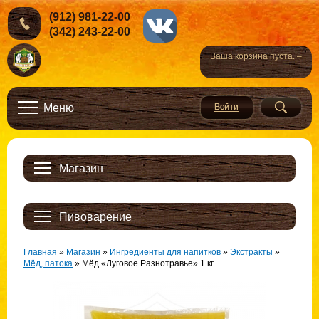
(912) 981-22-00
(342) 243-22-00
Ваша корзина пуста. –
Меню
Магазин
Пивоварение
Главная
»
Магазин
»
Ингредиенты для напитков
»
Экстракты
»
Мёд, патока
»
Мёд «Луговое Разнотравье» 1 кг