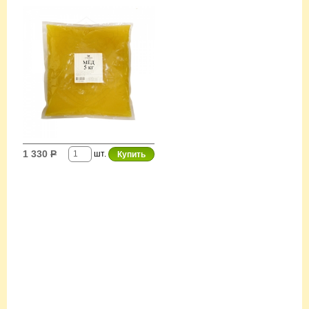
1 330
Р
шт.