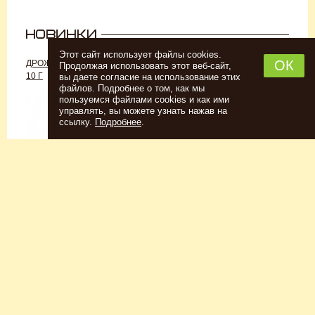
Этот сайт использует файлы cookies.
ОК
ДРОЖЖИ «ДЛЯ РОМА C-70»,
ДРОЖЖИ SAFALE W-68, 500 Г
Продолжая использовать этот веб-сайт,
10 Г
вы даете согласие на использование этих
файлов. Подробнее о том, как мы
пользуемся файлами cookies и как ими
управлять, вы можете узнать нажав на
ссылку.
Подробнее
.
Спиртовые дрожжи
Для пшеничного пива
152
Р
7726
Р
Купить
Купить
КЕГОМОЙКА
НАБОР ТРАВ И СПЕЦИЙ
ШОТЛАНДСКИЙ ВИСКИ