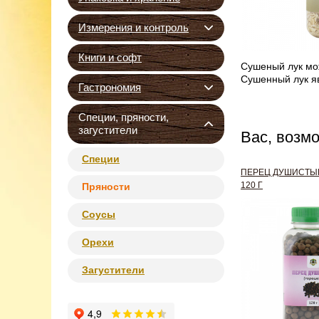
Измерения и контроль
Книги и софт
Сушеный лук мож
Сушенный лук яв
Гастрономия
Специи, пряности,
загустители
Вас, возм
Специи
ПЕРЕЦ ДУШИСТЫ
120 Г
Пряности
Соусы
Орехи
Загустители