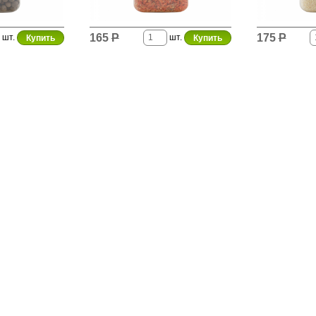
165
Р
175
Р
шт.
шт.