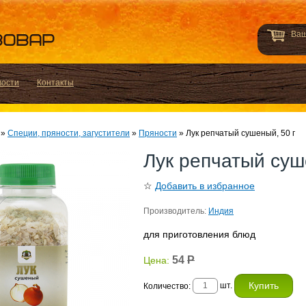
Ваш
вости
Контакты
»
Специи, пряности, загустители
»
Пряности
»
Лук репчатый сушеный, 50 г
Лук репчатый суш
☆
Добавить в избранное
Производитель:
Индия
для приготовления блюд
54
Р
Цена:
шт.
Количество: