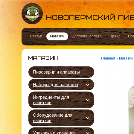
Статьи
Магазин
Доставка, оплата
Прайс
Но
Главная
»
Магазин
Пивоварни и аппараты
Наборы для напитков
Ингредиенты для
напитков
Оборудование для
напитков
Упаковка и хранение