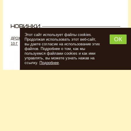
Этот сайт использует файлы cookies.
ОК
ДРОЖЖИ «ДЛЯ РОМА C-70»,
ДРОЖЖИ SAFALE W-68, 500 Г
Продолжая использовать этот веб-сайт,
10 Г
вы даете согласие на использование этих
файлов. Подробнее о том, как мы
пользуемся файлами cookies и как ими
управлять, вы можете узнать нажав на
ссылку.
Подробнее
.
Спиртовые дрожжи
Для пшеничного пива
152
Р
7726
Р
Купить
Купить