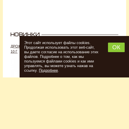
Этот сайт использует файлы cookies.
ОК
ДРОЖЖИ «ДЛЯ РОМА C-70»,
ДРОЖЖИ SAFALE W-68, 500 Г
Продолжая использовать этот веб-сайт,
10 Г
вы даете согласие на использование этих
файлов. Подробнее о том, как мы
пользуемся файлами cookies и как ими
управлять, вы можете узнать нажав на
ссылку.
Подробнее
.
Спиртовые дрожжи
Для пшеничного пива
152
Р
7726
Р
Купить
Купить