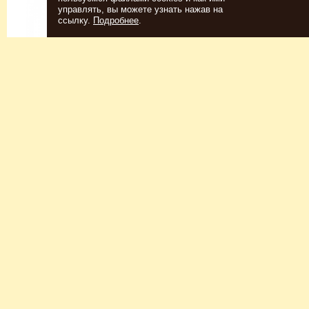
управлять, вы можете узнать нажав на
ссылку.
Подробнее
.
Спиртовые дрожжи
Для пшеничного пива
152
Р
7726
Р
Купить
Купить
КЕГОМОЙКА
НАБОР ТРАВ И СПЕЦИЙ
ШОТЛАНДСКИЙ ВИСКИ