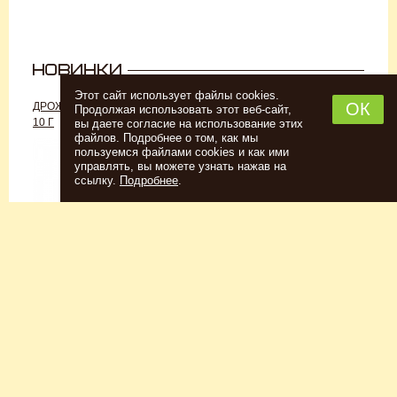
Этот сайт использует файлы cookies.
ОК
ДРОЖЖИ «ДЛЯ РОМА C-70»,
ДРОЖЖИ SAFALE W-68, 500 Г
Продолжая использовать этот веб-сайт,
10 Г
вы даете согласие на использование этих
файлов. Подробнее о том, как мы
пользуемся файлами cookies и как ими
управлять, вы можете узнать нажав на
ссылку.
Подробнее
.
Спиртовые дрожжи
Для пшеничного пива
152
Р
7726
Р
Купить
Купить
КЕГОМОЙКА
НАБОР ТРАВ И СПЕЦИЙ