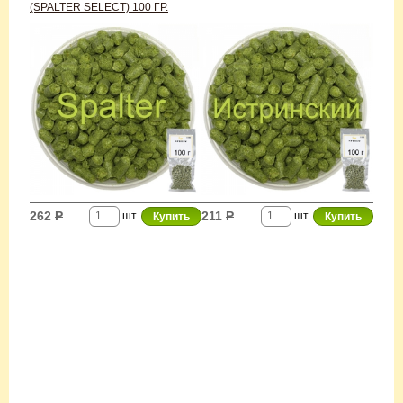
(SPALTER SELECT) 100 ГР.
262
Р
211
Р
шт.
шт.