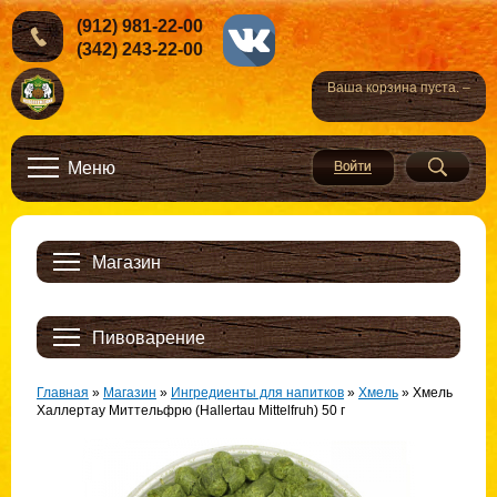
(912) 981-22-00
(342) 243-22-00
Ваша корзина пуста. –
Меню
Магазин
Пивоварение
Главная
»
Магазин
»
Ингредиенты для напитков
»
Хмель
»
Хмель
Халлертау Миттельфрю (Hallertau Mittelfruh) 50 г