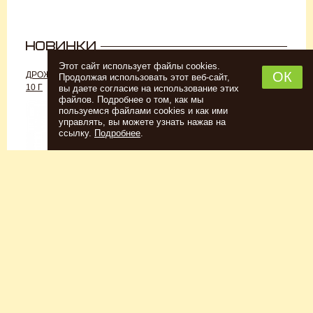
Этот сайт использует файлы cookies.
ОК
ДРОЖЖИ «ДЛЯ РОМА C-70»,
ДРОЖЖИ SAFALE W-68, 500 Г
Продолжая использовать этот веб-сайт,
10 Г
вы даете согласие на использование этих
файлов. Подробнее о том, как мы
пользуемся файлами cookies и как ими
управлять, вы можете узнать нажав на
ссылку.
Подробнее
.
Спиртовые дрожжи
Для пшеничного пива
152
Р
7726
Р
Купить
Купить
КЕГОМОЙКА
НАБОР ТРАВ И СПЕЦИЙ