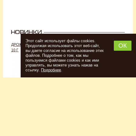
Этот сайт использует файлы cookies.
ОК
ДРОЖЖИ «ДЛЯ РОМА C-70»,
ДРОЖЖИ SAFALE W-68, 500 Г
Продолжая использовать этот веб-сайт,
10 Г
вы даете согласие на использование этих
файлов. Подробнее о том, как мы
пользуемся файлами cookies и как ими
управлять, вы можете узнать нажав на
ссылку.
Подробнее
.
Спиртовые дрожжи
Для пшеничного пива
152
Р
7726
Р
Купить
Купить