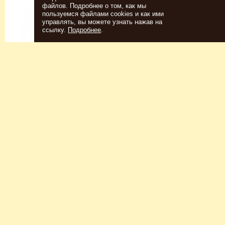
файлов. Подробнее о том, как мы
пользуемся файлами cookies и как ими
управлять, вы можете узнать нажав на
ссылку.
Подробнее
.
Спиртовые дрожжи
Для пшеничного пива
152
Р
7726
Р
Купить
Купить
КЕГОМОЙКА
НАБОР ТРАВ И СПЕЦИЙ
ШОТЛАНДСКИЙ ВИСКИ