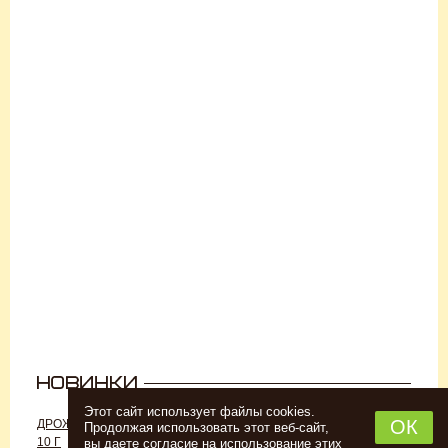
Этот сайт использует файлы cookies.
ОК
ДРОЖЖИ «ДЛЯ РОМА C-70»,
ДРОЖЖИ SAFALE W-68, 500 Г
Продолжая использовать этот веб-сайт,
10 Г
вы даете согласие на использование этих