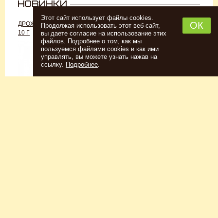
Этот сайт использует файлы cookies.
ОК
ДРОЖЖИ «ДЛЯ РОМА C-70»,
ДРОЖЖИ SAFALE W-68, 500 Г
Продолжая использовать этот веб-сайт,
10 Г
вы даете согласие на использование этих
файлов. Подробнее о том, как мы
пользуемся файлами cookies и как ими
управлять, вы можете узнать нажав на
ссылку.
Подробнее
.
Спиртовые дрожжи
Для пшеничного пива
152
Р
7726
Р
Купить
Купить
КЕГОМОЙКА
НАБОР ТРАВ И СПЕЦИЙ
ШОТЛАНДСКИЙ ВИСКИ