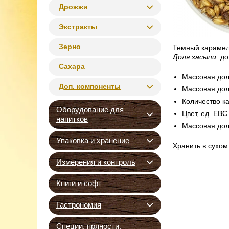
Дрожжи
Экстракты
Зерно
Темный карамель
Доля засыпи:
до
Сахара
Массовая доля
Доп. компоненты
Массовая доля
Количество к
Оборудование для
Цвет, ед. EBC
напитков
Массовая дол
Упаковка и хранение
Хранить в сухом
Измерения и контроль
Книги и софт
Гастрономия
Специи, пряности,