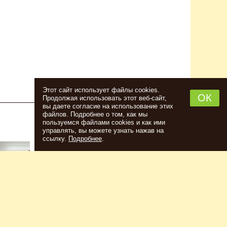
Этот сайт использует файлы cookies.
ОК
Продолжая использовать этот веб-сайт,
вы даете согласие на использование этих
файлов. Подробнее о том, как мы
пользуемся файлами cookies и как ими
НАБОР ТРАВ И СПЕЦИЙ ШОТЛАНДСКИЙ
управлять, вы можете узнать нажав на
ВИСКИ
ссылку.
Подробнее
.