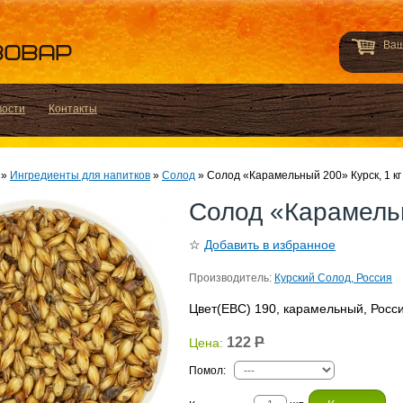
Ваш
вости
Контакты
»
Ингредиенты для напитков
»
Солод
»
Солод «Карамельный 200» Курск, 1 кг
Солод «Карамельн
☆
Добавить в избранное
Производитель:
Курский Солод, Россия
Цвет(EBC) 190, карамельный, Росс
122
Р
Цена:
Помол
: