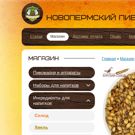
Статьи
Магазин
Доставка, оплата
Прайс
Но
Главная
»
Магазин
Пивоварни и аппараты
Наборы для напитков
Ингредиенты для
напитков
Солод
Хмель