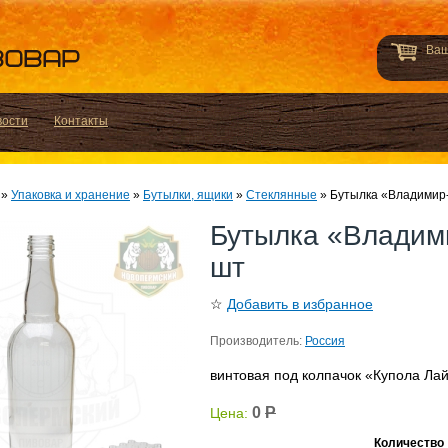
Ваш
вости
Контакты
»
Упаковка и хранение
»
Бутылки, ящики
»
Стеклянные
»
Бутылка «Владимир-В
Бутылка «Владими
шт
☆
Добавить в избранное
Производитель:
Россия
винтовая под колпачок «Купола Лай
0
Р
Цена:
Количество