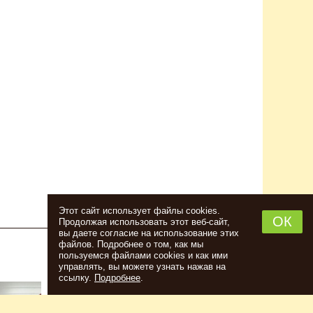
Этот сайт использует файлы cookies.
ОК
Продолжая использовать этот веб-сайт,
вы даете согласие на использование этих
файлов. Подробнее о том, как мы
пользуемся файлами cookies и как ими
НАБОР ТРАВ И СПЕЦИЙ ШОТЛАНДСКИЙ
управлять, вы можете узнать нажав на
ВИСКИ
ссылку.
Подробнее
.