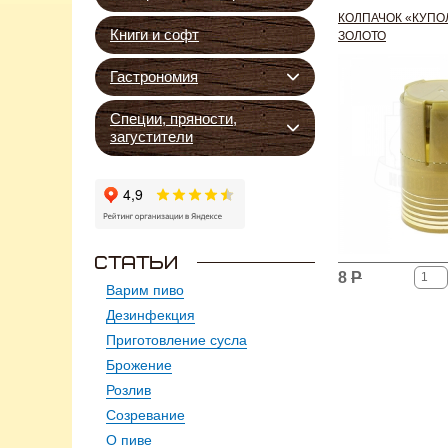
КОЛПАЧОК «КУПОЛ
Книги и софт
ЗОЛОТО
Гастрономия
Специи, пряности,
загустители
8
Р
Варим пиво
Дезинфекция
Приготовление сусла
Брожение
Розлив
Созревание
О пиве