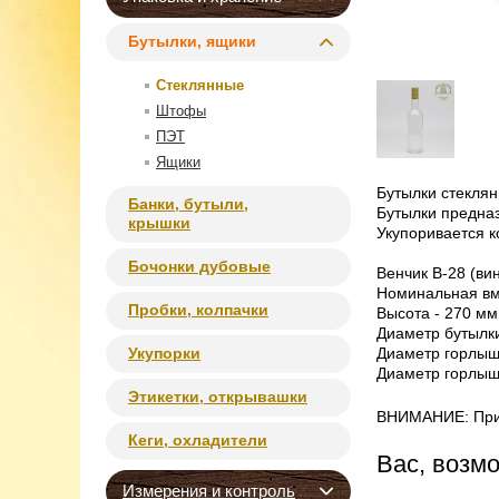
Бутылки, ящики
Стеклянные
Штофы
ПЭТ
Ящики
Бутылки стеклян
Банки, бутыли,
Бутылки предназ
крышки
Укупоривается 
Бочонки дубовые
Венчик B-28 (ви
Номинальная вме
Пробки, колпачки
Высота - 270 мм
Диаметр бутылки
Укупорки
Диаметр горлышк
Диаметр горлышк
Этикетки, открывашки
ВНИМАНИЕ: При о
Кеги, охладители
Вас, возм
Измерения и контроль