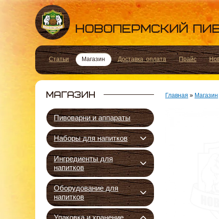
Статьи
Магазин
Доставка, оплата
Прайс
Но
Главная
»
Магазин
Пивоварни и аппараты
Наборы для напитков
Ингредиенты для
напитков
Оборудование для
напитков
Упаковка и хранение