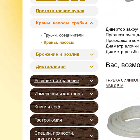
Приготовление сусла
Краны, насосы, трубки
Дивертор закруч
Предназначен дл
Трубки, соединители
Прокладка в ком
Краны, насосы
Диаметр елочки 
Диаметр резьбы
Брожение и розлив
Вас, возм
Дистилляция
Упаковка и хранение
ТРУБКА СИЛИКОНО
ММ) 0,5 М
Измерения и контроль
Книги и софт
Гастрономия
Специи, пряности,
загустители