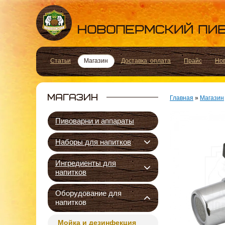
Статьи
Магазин
Доставка, оплата
Прайс
Но
Главная
»
Магазин
Пивоварни и аппараты
Наборы для напитков
Ингредиенты для
напитков
Оборудование для
напитков
Мойка и дезинфекция