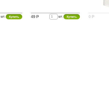
49
Р
0
Р
шт.
шт.