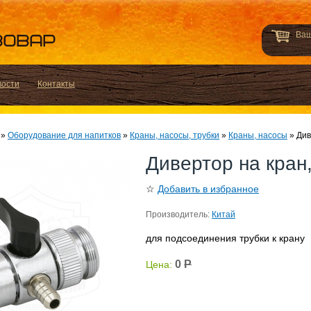
Ваш
вости
Контакты
»
Оборудование для напитков
»
Краны, насосы, трубки
»
Краны, насосы
»
Див
Дивертор на кран
☆
Добавить в избранное
Производитель:
Китай
для подсоединения трубки к крану
0
Р
Цена: