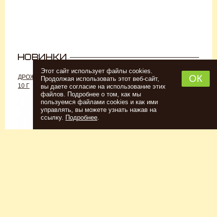
Этот сайт использует файлы cookies.
ОК
ДРОЖЖИ «ДЛЯ РОМА C-70»,
ДРОЖЖИ SAFALE W-68, 500 Г
Продолжая использовать этот веб-сайт,
10 Г
вы даете согласие на использование этих
файлов. Подробнее о том, как мы
пользуемся файлами cookies и как ими
управлять, вы можете узнать нажав на
ссылку.
Подробнее
.
Спиртовые дрожжи
Для пшеничного пива
152
Р
7726
Р
Купить
Купить