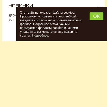
Этот сайт использует файлы cookies.
ОК
ДРОЖЖИ «ДЛЯ РОМА C-70»,
ДРОЖЖИ SAFALE W-68, 500 Г
Продолжая использовать этот веб-сайт,
10 Г
вы даете согласие на использование этих
файлов. Подробнее о том, как мы
пользуемся файлами cookies и как ими
управлять, вы можете узнать нажав на
ссылку.
Подробнее
.
Спиртовые дрожжи
Для пшеничного пива
152
Р
7726
Р
Купить
Купить
КЕГОМОЙКА
НАБОР ТРАВ И СПЕЦИЙ
ШОТЛАНДСКИЙ ВИСКИ