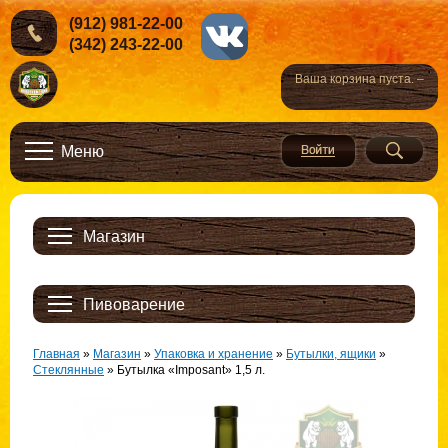
(912) 981-22-00
(342) 243-22-00
Ваша корзина пуста. –
Меню
Магазин
Пивоварение
Главная
»
Магазин
»
Упаковка и хранение
»
Бутылки, ящики
»
Стеклянные
»
Бутылка «Imposant» 1,5 л.