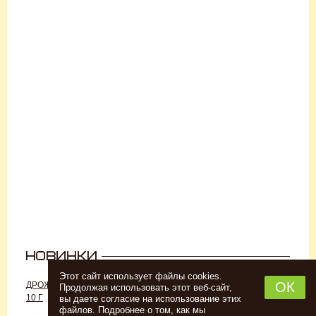
Этот сайт использует файлы cookies.
ОК
ДРОЖЖИ «ДЛЯ РОМА C-70»,
ДРОЖЖИ SAFALE W-68, 500 Г
Продолжая использовать этот веб-сайт,
10 Г
вы даете согласие на использование этих
файлов. Подробнее о том, как мы