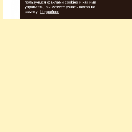
пользуемся файлами cookies и как ими
управлять, вы можете узнать нажав на
ссылку.
Подробнее
.
Спиртовые дрожжи
Для пшеничного пива
152
Р
7726
Р
Купить
Купить
КЕГОМОЙКА
НАБОР ТРАВ И СПЕЦИЙ
ШОТЛАНДСКИЙ ВИСКИ