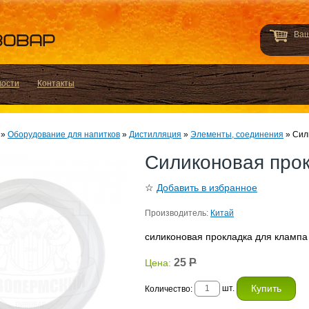
Ваш
вости
Контакты
»
Оборудование для напитков
»
Дистилляция
»
Элементы, соединения
»
Сил
Силиконовая про
☆
Добавить в избранное
Производитель:
Китай
силиконовая прокладка для клампа
25
Р
Цена:
шт.
Количество: