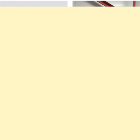
ичного пива
В хорошем состоянии
38000
Р
Купить