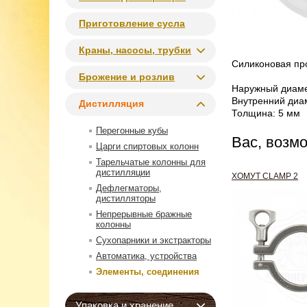
Приготовление сусла
Краны, насосы, трубки
Силиконовая про
Брожение и розлив
Наружный диаме
Внутренний диа
Дистилляция
Толщина: 5 мм
Перегонные кубы
Вас, возм
Царги спиртовых колонн
Тарельчатые колонны для
дистилляции
ХОМУТ CLAMP 2
Дефлегматоры,
дистилляторы
Непрерывные бражные
колонны
Сухопарники и экстракторы
Автоматика, устройства
Элементы, соединения
Упаковка и хранение