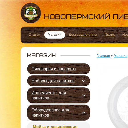
Статьи
Магазин
Доставка, оплата
Прайс
Но
Главная
»
Магазин
Пивоварни и аппараты
Наборы для напитков
Ингредиенты для
напитков
Оборудование для
напитков
Мойка и дезинфекция