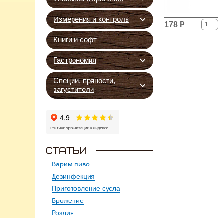
Измерения и контроль
178
Р
Книги и софт
Гастрономия
Специи, пряности,
загустители
Варим пиво
Дезинфекция
Приготовление сусла
Брожение
Розлив