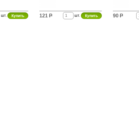
121
Р
90
Р
шт.
шт.