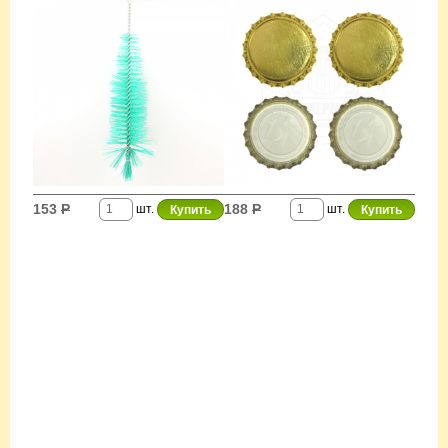
153
Р
188
Р
шт.
шт.