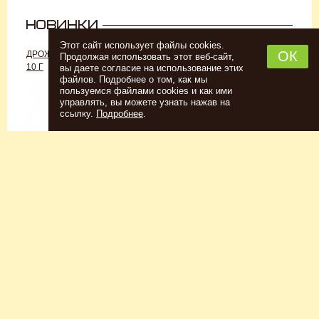
Этот сайт использует файлы cookies.
ОК
ДРОЖЖИ «ДЛЯ РОМА C-70»,
ДРОЖЖИ SAFALE W-68, 500 Г
Продолжая использовать этот веб-сайт,
10 Г
вы даете согласие на использование этих
файлов. Подробнее о том, как мы
пользуемся файлами cookies и как ими
управлять, вы можете узнать нажав на
ссылку.
Подробнее
.
Спиртовые дрожжи
Для пшеничного пива
152
Р
7726
Р
Купить
Купить
КЕГОМОЙКА
НАБОР ТРАВ И СПЕЦИЙ
ШОТЛАНДСКИЙ ВИСКИ