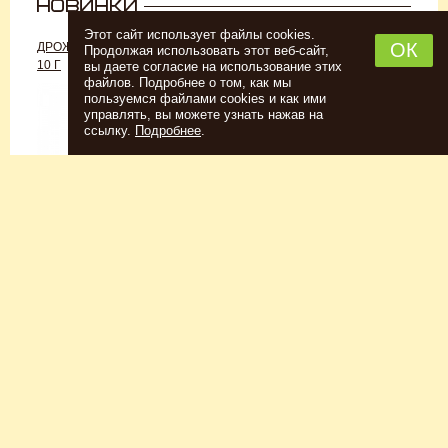
Этот сайт использует файлы cookies.
ОК
ДРОЖЖИ «ДЛЯ РОМА C-70»,
ДРОЖЖИ SAFALE W-68, 500 Г
Продолжая использовать этот веб-сайт,
10 Г
вы даете согласие на использование этих
файлов. Подробнее о том, как мы
пользуемся файлами cookies и как ими
управлять, вы можете узнать нажав на
ссылку.
Подробнее
.
Спиртовые дрожжи
Для пшеничного пива
152
Р
7726
Р
Купить
Купить
КЕГОМОЙКА
НАБОР ТРАВ И СПЕЦИЙ
ШОТЛАНДСКИЙ ВИСКИ