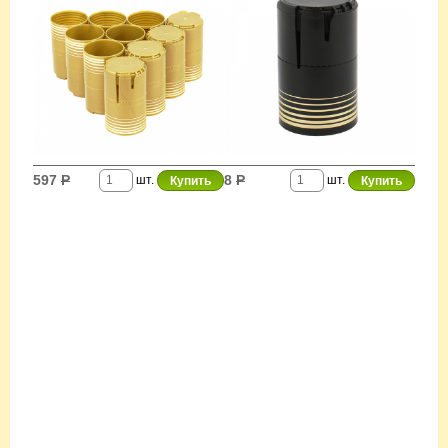
597
Р
8
Р
шт.
шт.