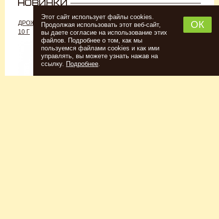
Этот сайт использует файлы cookies.
ОК
ДРОЖЖИ «ДЛЯ РОМА C-70»,
ДРОЖЖИ SAFALE W-68, 500 Г
Продолжая использовать этот веб-сайт,
10 Г
вы даете согласие на использование этих
файлов. Подробнее о том, как мы
пользуемся файлами cookies и как ими
управлять, вы можете узнать нажав на
ссылку.
Подробнее
.
Спиртовые дрожжи
Для пшеничного пива
152
Р
7726
Р
Купить
Купить
КЕГОМОЙКА
НАБОР ТРАВ И СПЕЦИЙ
ШОТЛАНДСКИЙ ВИСКИ