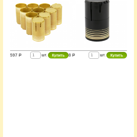
597
Р
8
Р
шт.
шт.