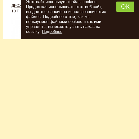
Этот сайт использует файлы cookies.
ОК
ДРОЖЖИ «ДЛЯ РОМА C-70»,
ДРОЖЖИ SAFALE W-68, 500 Г
Продолжая использовать этот веб-сайт,
10 Г
вы даете согласие на использование этих
файлов. Подробнее о том, как мы
пользуемся файлами cookies и как ими
управлять, вы можете узнать нажав на
ссылку.
Подробнее
.
Спиртовые дрожжи
Для пшеничного пива
152
Р
7726
Р
Купить
Купить
КЕГОМОЙКА
НАБОР ТРАВ И СПЕЦИЙ
ШОТЛАНДСКИЙ ВИСКИ