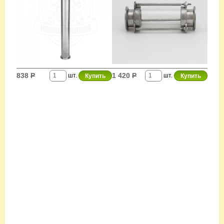
838
Р
1 420
Р
шт.
шт.