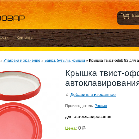
Ваш
вости
Контакты
»
Упаковка и хранение
»
Банки, бутыли, крышки
»
Крышка твист-офф 82 для а
Крышка твист-оф
автоклавирования
☆
Добавить в избранное
Производитель:
Россия
для автоклавирования
0
Р
Цена: