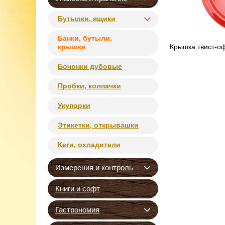
Бутылки, ящики
Банки, бутыли,
крышки
Крышка твист-оф
Бочонки дубовые
Пробки, колпачки
Укупорки
Этикетки, открывашки
Кеги, охладители
Измерения и контроль
Книги и софт
Гастрономия