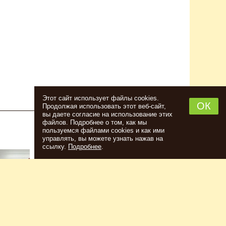
Этот сайт использует файлы cookies.
ОК
Продолжая использовать этот веб-сайт,
вы даете согласие на использование этих
файлов. Подробнее о том, как мы
пользуемся файлами cookies и как ими
НАБОР ТРАВ И СПЕЦИЙ ШОТЛАНДСКИЙ
управлять, вы можете узнать нажав на
ВИСКИ
ссылку.
Подробнее
.