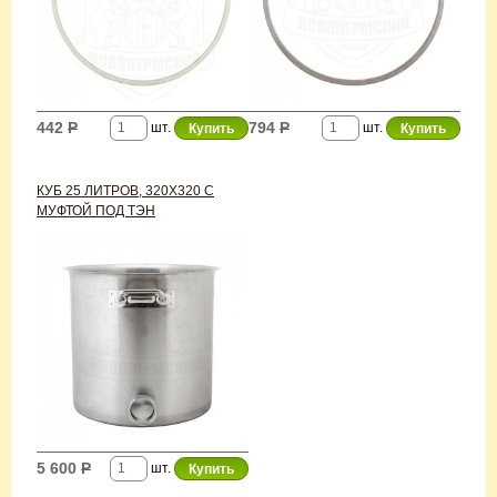
442
Р
794
Р
шт.
шт.
КУБ 25 ЛИТРОВ, 320Х320 С
МУФТОЙ ПОД ТЭН
5 600
Р
шт.