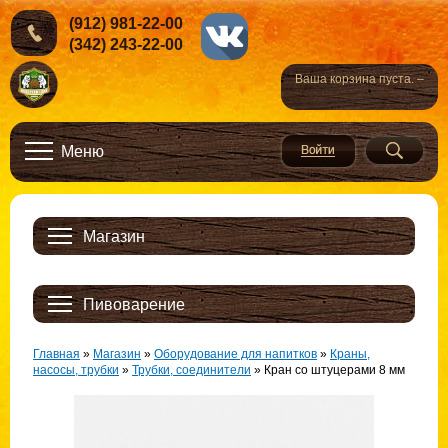
(912) 981-22-00
(342) 243-22-00
Ваша корзина пуста. –
Меню
Магазин
Пивоварение
Главная
»
Магазин
»
Оборудование для напитков
»
Краны,
насосы, трубки
»
Трубки, соединители
»
Кран со штуцерами 8 мм