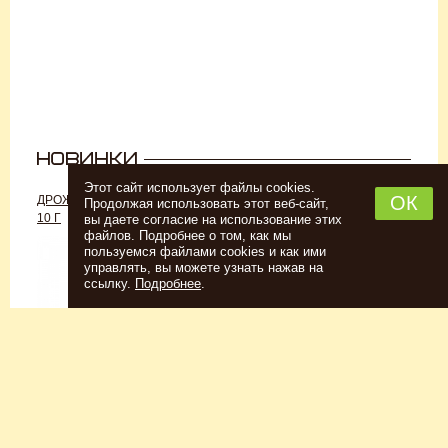
Этот сайт использует файлы cookies.
ОК
ДРОЖЖИ «ДЛЯ РОМА C-70»,
ДРОЖЖИ SAFALE W-68, 500 Г
Продолжая использовать этот веб-сайт,
10 Г
вы даете согласие на использование этих
файлов. Подробнее о том, как мы
пользуемся файлами cookies и как ими
управлять, вы можете узнать нажав на
ссылку.
Подробнее
.
Спиртовые дрожжи
Для пшеничного пива