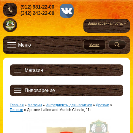
(912) 981-22-00
(342) 243-22-00
Ваша корзина пуста. –
Меню
Магазин
Пивоварение
Главная
»
Магазин
»
Ингредиенты для напитков
»
Дрожжи
»
Пивные
»
Дрожжи Lallemand Munich Classic, 11 г