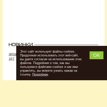
Этот сайт использует файлы cookies.
ОК
ДРОЖЖИ «ДЛЯ РОМА C-70»,
ДРОЖЖИ SAFALE W-68, 500 Г
Продолжая использовать этот веб-сайт,
10 Г
вы даете согласие на использование этих
файлов. Подробнее о том, как мы
пользуемся файлами cookies и как ими
управлять, вы можете узнать нажав на
ссылку.
Подробнее
.