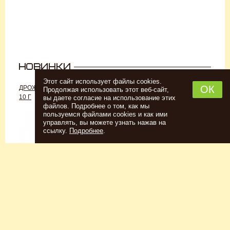
Этот сайт использует файлы cookies.
ОК
ДРОЖЖИ «ДЛЯ РОМА C-70»,
ДРОЖЖИ SAFALE W-68, 500 Г
Продолжая использовать этот веб-сайт,
10 Г
вы даете согласие на использование этих
файлов. Подробнее о том, как мы
пользуемся файлами cookies и как ими
управлять, вы можете узнать нажав на
ссылку.
Подробнее
.
Спиртовые дрожжи
Для пшеничного пива