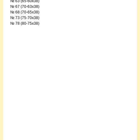
№ 63 (65-60x38)
№ 67 (70-63x38)
№ 68 (70-65x38)
№ 73 (75-70x38)
№ 78 (80-75x38)