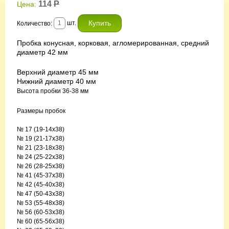
114
Р
Цена:
шт.
Количество:
Пробка конусная, корковая, агломерированная, средний
диаметр 42 мм
Верхний диаметр 45 мм
Нижний диаметр 40 мм
Высота пробки 36-38 мм
Размеры пробок
№ 17 (19-14х38)
№ 19 (21-17х38)
№ 21 (23-18x38)
№ 24 (25-22x38)
№ 26 (28-25x38)
№ 41 (45-37x38)
№ 42 (45-40x38)
№ 47 (50-43x38)
№ 53 (55-48x38)
№ 56 (60-53x38)
№ 60 (65-56x38)