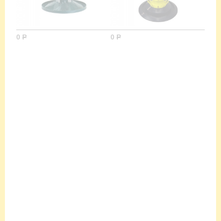
0
Р
0
Р