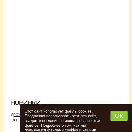
Этот сайт использует файлы cookies.
ОК
ДРОЖЖИ «ДЛЯ РОМА C-70»,
ДРОЖЖИ SAFALE W-68, 500 Г
Продолжая использовать этот веб-сайт,
10 Г
вы даете согласие на использование этих
файлов. Подробнее о том, как мы
пользуемся файлами cookies и как ими