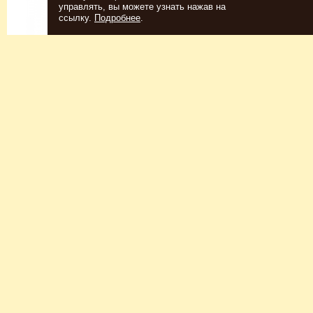
управлять, вы можете узнать нажав на
ссылку.
Подробнее
.
Спиртовые дрожжи
Для пшеничного пива
152
Р
7726
Р
Купить
Купить
КЕГОМОЙКА
НАБОР ТРАВ И СПЕЦИЙ
ШОТЛАНДСКИЙ ВИСКИ