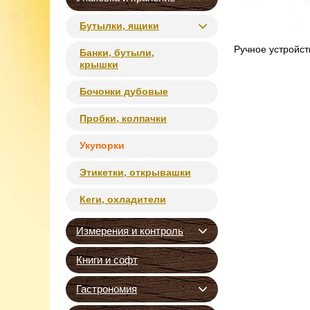
Бутылки, ящики
Ручное устройс
Банки, бутыли,
крышки
Бочонки дубовые
Пробки, колпачки
Укупорки
Этикетки, открывашки
Кеги, охладители
Измерения и контроль
Книги и софт
Гастрономия