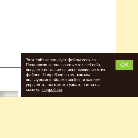
Этот сайт использует файлы cookies.
ОК
Продолжая использовать этот веб-сайт,
вы даете согласие на использование этих
файлов. Подробнее о том, как мы
пользуемся файлами cookies и как ими
НАБОР ТРАВ И СПЕЦИЙ ШОТЛАНДСКИЙ
управлять, вы можете узнать нажав на
ВИСКИ
ссылку.
Подробнее
.