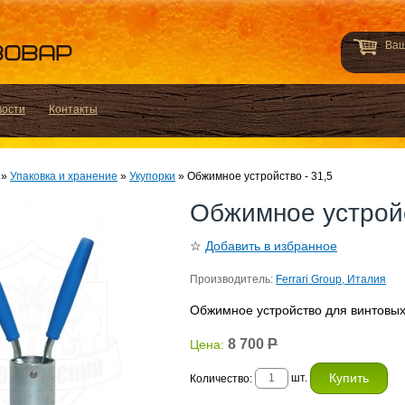
Ваш
вости
Контакты
»
Упаковка и хранение
»
Укупорки
»
Обжимное устройство - 31,5
Обжимное устройс
☆
Добавить в избранное
Производитель:
Ferrari Group, Италия
Обжимное устройство для винтовых
8 700
Р
Цена:
шт.
Количество: