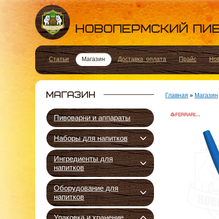
Статьи
Магазин
Доставка, оплата
Прайс
Но
Главная
»
Магазин
Пивоварни и аппараты
Наборы для напитков
Ингредиенты для
напитков
Оборудование для
напитков
Упаковка и хранение