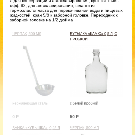
л для консервации и автоклавирования, крышки Твист-
офф 82, для автоклавирования, шланги из
термоэластопласта для перекачивания воды и пищевых
жидкостей, кран 5/8 к заборной головке, Переходник к
заборной головке на 1/2 дюйма
ЧЕРПАК, 500 МЛ
БУТЫЛКА «КАМЮ» 0,5 Л, С
ПРОБКОЙ
нержавеющая сталь
с белой пробкой
0
Р
50
Р
БАНКА «КУБЫШКА», 0,45 Л
ЧЕРПАК, 500 МЛ