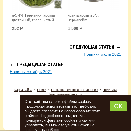
α-5.4%, Германия, аромат
кран шаровый 5/8,
цветочный, травянистый
нержавейка
252
Р
1 500
Р
→
СЛЕДУЮЩАЯ СТАТЬЯ
Новинки июль 2021
←
ПРЕДЫДУЩАЯ СТАТЬЯ
Новинки октябрь 2021
Карта сайта
Поиск
Пользовательское соглашение
Политика
Конфиденциальности
© 2026 «Новопермский пивовар».
Этот сайт использует файлы cookies.
ИП Новоселова Анна Леонидовна.
ОК
Продолжая использовать этот веб-сайт,
Тел: (342) 243-22-00, 2-409-203
вы даете согласие на использование этих
Адрес: г. Пермь, Комсомольский проспект, 98
файлов. Подробнее о том, как мы
Интернет-магазин создан в
студии Павла Сайка
пользуемся файлами cookies и как ими
Информация о сайте
управлять, вы можете узнать нажав на
ссылку.
Подробнее
.