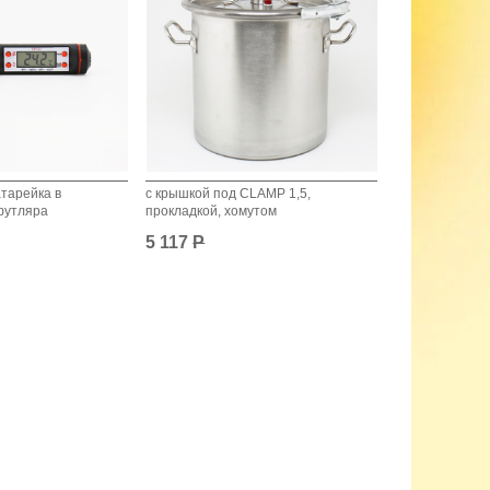
тарейка в
с крышкой под CLAMP 1,5,
футляра
прокладкой, хомутом
5 117
Р