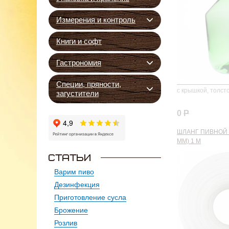
Измерения и контроль
Книги и софт
Гастрономия
Специи, пряности,
с крышкой, толст
загустители
0
Р
ШЛАНГ ПИВНОЙ П
ММ) 1 М
Варим пиво
Дезинфекция
Приготовление сусла
Брожение
Розлив