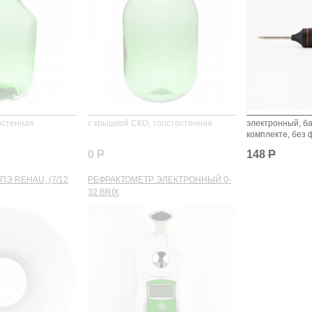
остенная
с крышкой СКО, толстостенная
электронный, ба
комплекте, без 
0
Р
148
Р
Э REHAU, (7/12
РЕФРАКТОМЕТР ЭЛЕКТРОННЫЙ 0-
32 BRIX