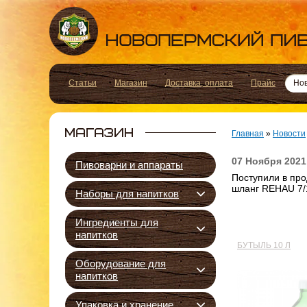
Статьи
Магазин
Доставка, оплата
Прайс
Но
Главная
»
Новости
07 Ноября 2021
Пивоварни и аппараты
Поступили в про
шланг REHAU 7/
Наборы для напитков
Ингредиенты для
напитков
БУТЫЛЬ 10 Л
Оборудование для
напитков
Упаковка и хранение