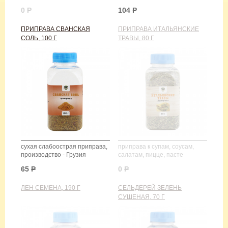
0
Р
104
Р
ПРИПРАВА СВАНСКАЯ
ПРИПРАВА ИТАЛЬЯНСКИЕ
СОЛЬ, 100 Г
ТРАВЫ, 80 Г
сухая слабоострая приправа,
приправа к супам, соусам,
производство - Грузия
салатам, пицце, пасте
65
Р
0
Р
ЛЕН СЕМЕНА, 190 Г
СЕЛЬДЕРЕЙ ЗЕЛЕНЬ
СУШЕНАЯ, 70 Г