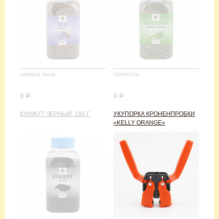
семена льна
пряность
0
Р
0
Р
КУНЖУТ ЧЕРНЫЙ, 180 Г
УКУПОРКА КРОНЕНПРОБКИ
«KELLY ORANGE»