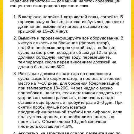
«Красное Игристое» — домашний напиток содержащий
концентрат виноградного красного сока.
В кастрюлю налейте 1 литр чистой воды, согрейте. В
горячую воду добавьте экстракт из бутылок, доведите
до кипения, выключите нагрев и оставьте под
крышкой на 15–20 минут.
Вымойте и продезинфицируйте все оборудование. В
чистую емкость для брожения (ферментатор),
налейте несколько литров чистой воды, добавьте
сусло из кастрюли, доведите объем до 12 литров,
доливая холодную чистую воду, перемешайте,
температура сусла перед внесением дрожжей не
должна быть выше 30С.
Рассыпьте дрожжи из пакетика по поверхности
сусла, закройте ферментатор, и поставьте в теплое
место на 7–10 дней, для брожения (ферментации)
при температуре 18–20С. Через неделю можно
попробовать напиток, если остаточная сладость вас
устраивает, можно разливать, если очень сладко
оставьте еще бродить и пробуйте раз в 2–3 дня. При
снятии пробы лучше пользоваться
продезинфицированной трубкой или сифоном, если
пользуетесь краном, его необходимо тщательно
промывать. Обычно через 10 дней конечная
плотность составляет 4,5%.
Аккуратно, не взбалтывая осадок, разлейте вино по