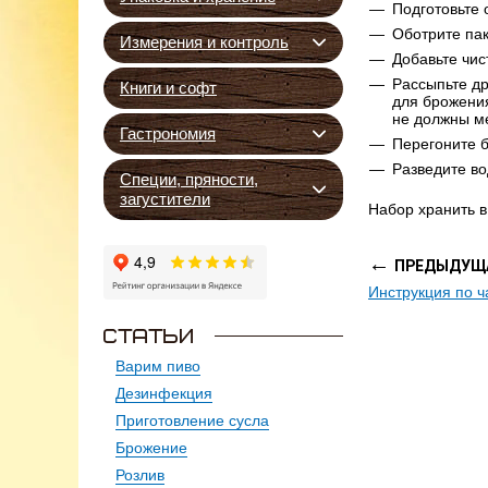
Подготовьте
Оботрите пак
Измерения и контроль
Добавьте чис
Рассыпьте др
Книги и софт
для брожени
не должны ме
Гастрономия
Перегоните б
Разведите во
Специи, пряности,
загустители
Набор хранить 
←
ПРЕДЫДУЩА
Варим пиво
Дезинфекция
Приготовление сусла
Брожение
Розлив