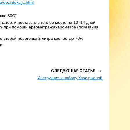
u/dezinfekcija.html
ыше 30С°.
татор, и поставьте в теплое место на 10–14 дней
ть при помощи ареометра-сахарометра (показания
ле второй перегонки 2 литра крепостью 70%
и.
→
СЛЕДУЮЩАЯ СТАТЬЯ
Инструкция к набору Квас ржаной