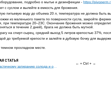
 оборудование, подробно о мытье и дезинфекции -
https://pivoperm.r
ет с суслом и вылейте в емкость для брожения.
тую питьевую воду до объема 20 л, температура не должна быть в
ожжи из маленького пакета по поверхности сусла, закройте фермен
я, при температуре 20–23С. Окончание брожения можно определи
няться в течение 2 дней), брага не должна быть мутной.
рагу на спирт-сырец, средний выход 5 литров крепостью 37%, пос
дой до требуемой крепости и залейте в дубовую бочку для выдержк
в темном прохладном месте.
Я СТАТЬЯ
← + Ctrl + →
Инструкция по частичному затиранию солода и охмелению сусла