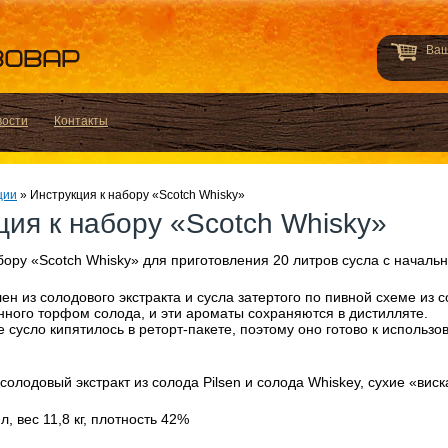
Ваш
вости
Контакты
ции
»
Инструкция к набору «Scotch Whisky»
ция к набору «Scotch Whisky»
бору «Scotch Whisky» для приготовления 20 литров сусла с начал
ен из солодового экстракта и сусла затертого по пивной схеме из
ного торфом солода, и эти ароматы сохраняются в дистилляте.
 сусло кипятилось в реторт-пакете, поэтому оно готово к использ
солодовый экстракт из солода Pilsen и солода Whiskey, сухие «вис
, вес 11,8 кг, плотность 42%