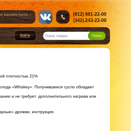
(912) 981-22-00
а корзина пуста. –
(342) 243-22-00
ьной плотностью 21%
 солода «Whiskey». Получившееся сусло обладает
ованию и не требует дополнительного нагрева или
карные» дрожжи, инструкция.