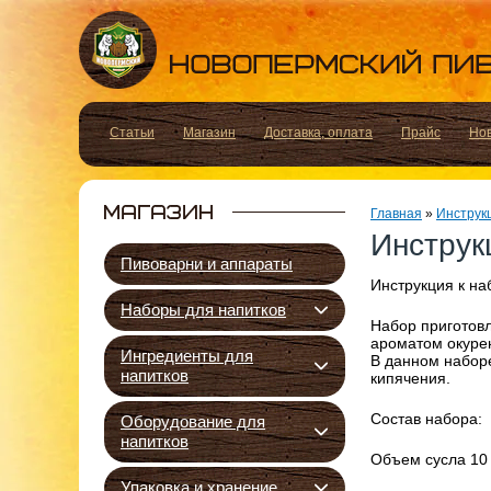
Статьи
Магазин
Доставка, оплата
Прайс
Но
Главная
»
Инструк
Инструк
Пивоварни и аппараты
Инструкция к на
Наборы для напитков
Набор приготовл
ароматом окурен
Ингредиенты для
В данном наборе
напитков
кипячения.
Состав набора: 
Оборудование для
напитков
Объем сусла 10 л
Упаковка и хранение