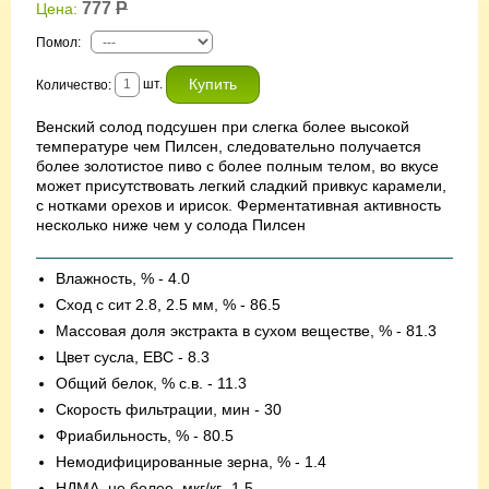
777
Р
Цена:
Помол
:
шт.
Количество:
Венский солод подсушен при слегка более высокой
температуре чем Пилсен, следовательно получается
более золотистое пиво с более полным телом, во вкусе
может присутствовать легкий сладкий привкус карамели,
с нотками орехов и ирисок. Ферментативная активность
несколько ниже чем у солода Пилсен
Влажность, % - 4.0
Сход с сит 2.8, 2.5 мм, % - 86.5
Массовая доля экстракта в сухом веществе, % - 81.3
Цвет сусла, ЕВС - 8.3
Общий белок, % с.в. - 11.3
Скорость фильтрации, мин - 30
Фриабильность, % - 80.5
Немодифицированные зерна, % - 1.4
НДМА, не более, мкг/кг -1.5