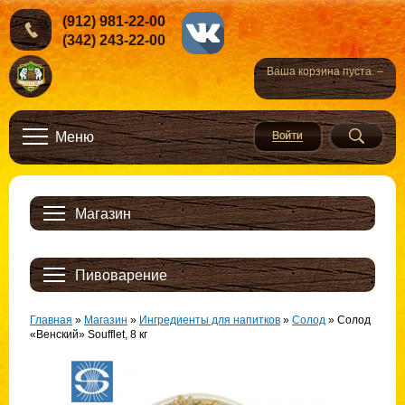
(912) 981-22-00
(342) 243-22-00
Ваша корзина пуста. –
Меню
Магазин
Пивоварение
Главная
»
Магазин
»
Ингредиенты для напитков
»
Солод
»
Солод
«Венский» Soufflet, 8 кг