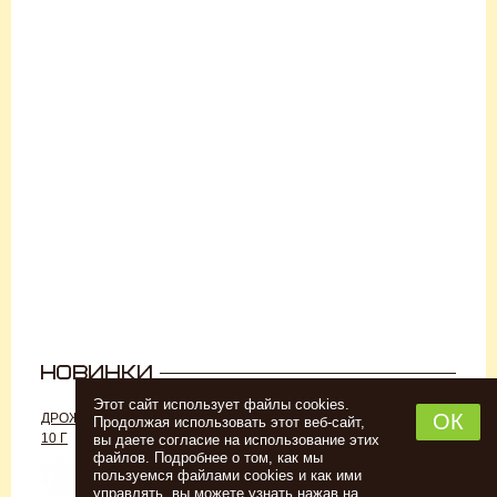
Этот сайт использует файлы cookies.
ОК
ДРОЖЖИ «ДЛЯ РОМА C-70»,
ДРОЖЖИ SAFALE W-68, 500 Г
Продолжая использовать этот веб-сайт,
10 Г
вы даете согласие на использование этих
файлов. Подробнее о том, как мы
пользуемся файлами cookies и как ими
управлять, вы можете узнать нажав на