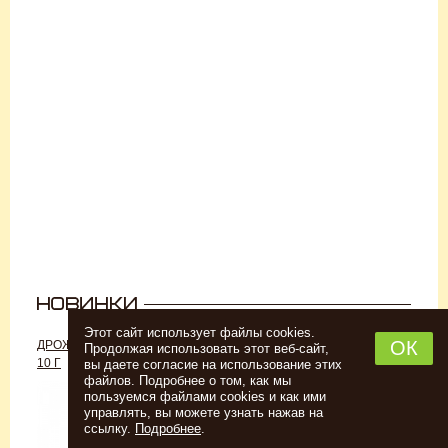
Этот сайт использует файлы cookies.
ОК
ДРОЖЖИ «ДЛЯ РОМА C-70»,
ДРОЖЖИ SAFALE W-68, 500 Г
Продолжая использовать этот веб-сайт,
10 Г
вы даете согласие на использование этих
файлов. Подробнее о том, как мы
пользуемся файлами cookies и как ими
управлять, вы можете узнать нажав на
ссылку.
Подробнее
.