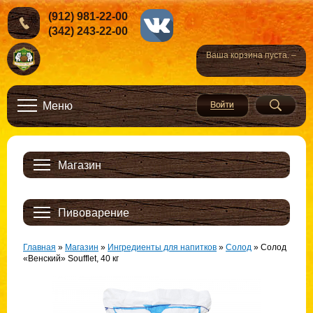
(912) 981-22-00
(342) 243-22-00
Ваша корзина пуста. –
Меню
Магазин
Пивоварение
Главная
»
Магазин
»
Ингредиенты для напитков
»
Солод
»
Солод
«Венский» Soufflet, 40 кг