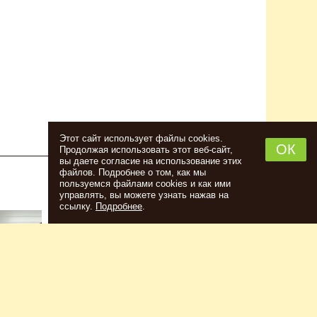
Этот сайт использует файлы cookies.
ОК
Продолжая использовать этот веб-сайт,
вы даете согласие на использование этих
файлов. Подробнее о том, как мы
пользуемся файлами cookies и как ими
НАБОР ТРАВ И СПЕЦИЙ ШОТЛАНДСКИЙ
управлять, вы можете узнать нажав на
ВИСКИ
ссылку.
Подробнее
.