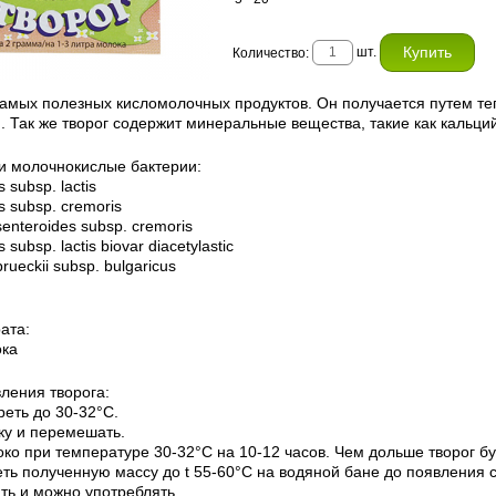
шт.
Количество:
самых полезных кисломолочных продуктов. Он получается путем те
и. Так же творог содержит минеральные вещества, такие как кальци
 и молочнокислые бактерии:
s subsp. lactis
s subsp. cremoris
enteroides subsp. cremoris
 subsp. lactis biovar diacetylastic
brueckii subsp. bulgaricus
ата:
ока
ления творога:
реть до 30-32°С.
ску и перемешать.
око при температуре 30-32°С на 10-12 часов. Чем дольше творог буд
еть полученную массу до t 55-60°С на водяной бане до появления 
ить и можно употреблять.