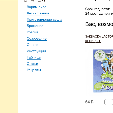
Варим пиво
Срок годности: 
Дезинфекция
24 месяца при т
Приготовление сусла
Вас, возм
Брожение
Розлив
ЗАКВАСКА LACTO
Созревание
КЕФИР, 2 Г
О пиве
Инструкции
Таблицы
Статьи
Рецепты
64
Р