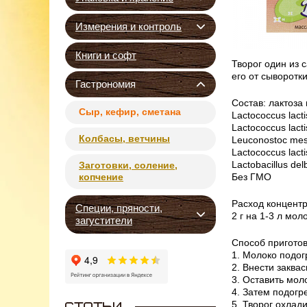
Измерения и контроль
Книги и софт
Творог один из 
его от сыворотк
Гастрономия
Cостав: лактоза
Сыр, кефир, сметана
Lactococcus lacti
Lactococcus lacti
Колбасы, ветчины
Leuconostoc mes
Lactococcus lactis
Lactobacillus del
Заготовки, соление,
копчение
Без ГМО
Расход концентр
Специи, пряности,
2 г на 1-3 л мол
загустители
Способ приготов
1. Молоко подог
2. Внести заква
3. Оставить мол
4. Затем подогр
5. Творог охлад