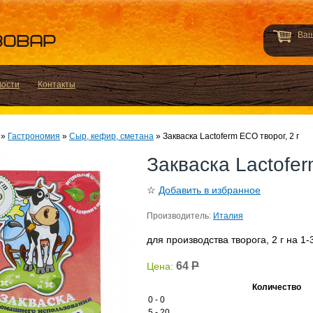
Ваш
вости
Контакты
»
Гастрономия
»
Сыр, кефир, сметана
»
Закваска Lactoferm ECO творог, 2 г
Закваска Lactofer
☆
Добавить в избранное
Производитель:
Италия
для производства творога, 2 г на 1-
64
Р
Цена:
Количество
0 - 0
5 - 20